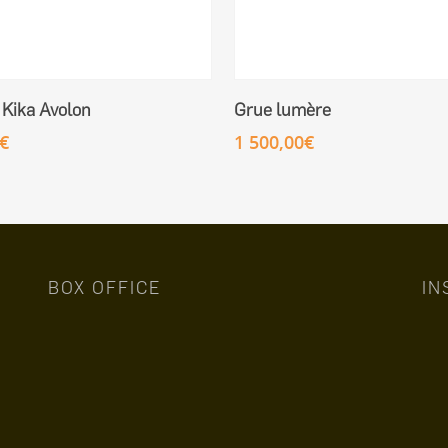
Ajouter Au Panier
Ajouter Au Panier
 Kika Avolon
Grue lumère
€
1 500,00
€
BOX OFFICE
IN